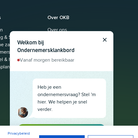
s
Over OKB
ën
Over ons
g & Sales
Nieuws
Welkom bij
Sluit
he zaken voor
Adviseur worden
Ondernemersklankbord
mers
Partners
l & hr
Contact
Vanaf morgen bereikbaar
splan maken
Klachten
Steden
Heb je een
ondernemersvraag? Stel 'm
hier. We helpen je snel
verder.
Start gesprek
Privacybeleid