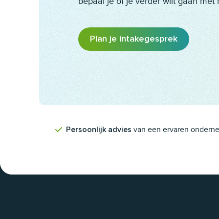
bepaal je of je verder wilt gaan met 
Plan je intakegesprek
van een ervaren ondern
Persoonlijk advies