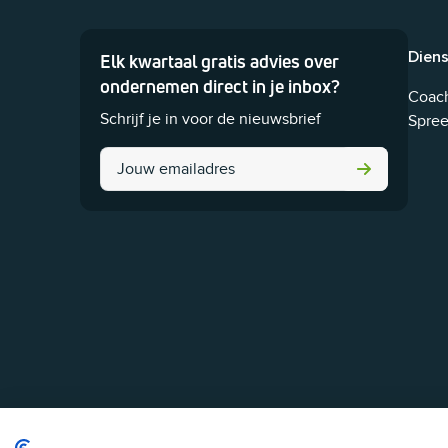
Dien
Elk kwartaal gratis advies over
Dit veld is bedoeld voor validatiedoeleinden en moet ni
ondernemen direct in je inbox?
Coach
Schrijf je in voor de nieuwsbrief
Spree
Name