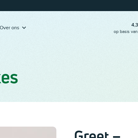
Pak onze handige
klantreis-template erbij
en ga aan de slag!
4,
Over ons
op basis van
kes
Greet –