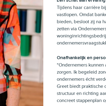
Een schat aan ervaring
Tijdens haar carrière 
vastlopen. Omdat bank
bieden, besloot zij na 
zetten via Ondernemers
woninginrichtingsbedrij
ondernemersvraagstukke
Onafhankelijk en perso
“Ondernemers kunnen all
zorgen. Ik begeleid zon
ondernemers écht verde
Greet biedt praktische
structuur en richting a
concreet stappenplan op