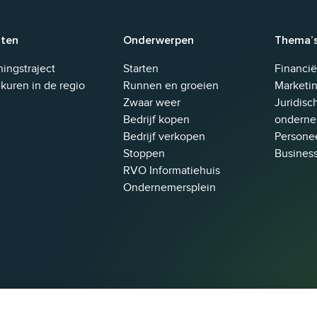
sten
Onderwerpen
Thema’
et worden gewijzigd.
ingstraject
Starten
Financi
kuren in de regio
Runnen en groeien
Marketin
Zwaar weer
Juridisc
Bedrijf kopen
onderne
Bedrijf verkopen
Personee
Stoppen
Busines
RVO Informatiehuis
Ondernemersplein