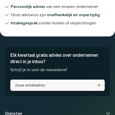
van een ervaren ondernemer
Persoonlijk advies
Onze adviseurs zijn
onafhankelijk en onpartijdig
zonder kosten of verplichtingen
Intakegesprek
Elk kwartaal gratis advies over ondernemen
Dit veld is bedoeld voor validatiedoeleinden en moet niet worden 
direct in je inbox?
Schrijf je in voor de nieuwsbrief
URL
Diensten