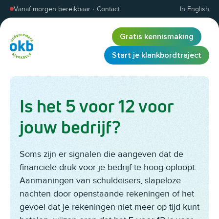
Overslaan en inhoud weergeven
Vanaf morgen bereikbaar
·
Contact
In English
Gratis kennismaking
Start je klankbordtraject
Is het 5 voor 12 voor
jouw bedrijf?
Soms zijn er signalen die aangeven dat de
financiële druk voor je bedrijf te hoog oploopt.
Aanmaningen van schuldeisers, slapeloze
nachten door openstaande rekeningen of het
gevoel dat je rekeningen niet meer op tijd kunt