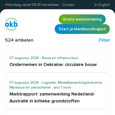
Overslaan en inhoud weergeven
Vandaag vanaf 08:30 bereikbaar
·
Contact
In English
Gratis kennismaking
Start je klankbordtraject
524
artikelen
Filter
07 augustus 2026
- Bouw en infrastructuur
Ondernemen in Oekraïne: circulaire bouw
07 augustus 2026
- Logistiek, Metaal(bewerkings)industrie,
Mijnbouw en petrochemie
, and 1 more
Marktrapport: samenwerking Nederland-
Australië in kritieke grondstoffen