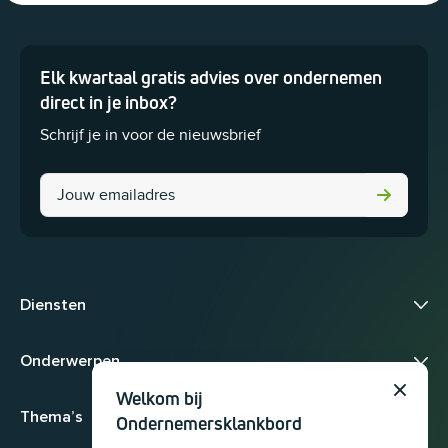
Elk kwartaal gratis advies over ondernemen
Dit veld is bedoeld voor validatiedoeleinden en moet niet worden 
direct in je inbox?
Schrijf je in voor de nieuwsbrief
Facebook
Diensten
Onderwerpen
Welkom bij
Sluit
Thema’s
Ondernemersklankbord