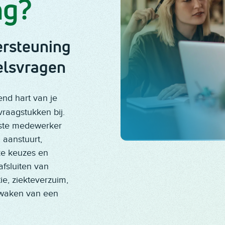
ng?
ersteuning
eelsvragen
end hart van je
raagstukken bij.
erste medewerker
 aanstuurt,
ke keuzes en
afsluiten van
ie, ziekteverzuim,
ewaken van een