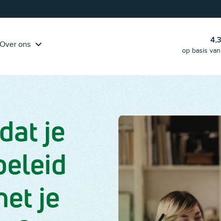
Pak onze handige
klantreis-template erbij
en ga aan de slag!
4,
Over ons
op basis van
dat je
beleid
et je