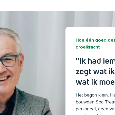
Hoe één goed gesp
groeikracht
''Ik had ie
zegt wat i
wat ik moet
Het begon klein. H
bouwden Spa Treat
personeel, geen va