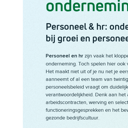
ondernemi
Personeel & hr: ond
bij groei en person
zijn vaak het klopp
Personeel en hr
onderneming. Toch spelen hier ook v
Het maakt niet uit of je nu net je e
aanneemt of al een team van twintig
personeelsbeleid vraagt om duidelij
verantwoordelijkheid. Denk aan het 
arbeidscontracten, werving en select
functioneringsgesprekken en het b
gezonde bedrijfscultuur.