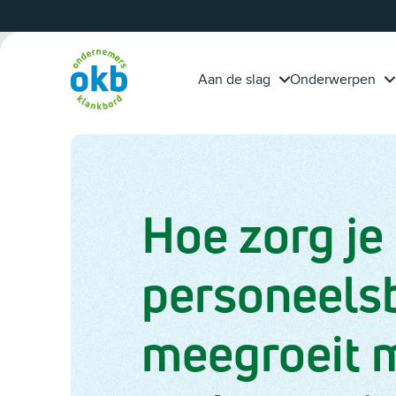
Overslaan en inhoud weergeven
calculeert projecten
tijd?
beter dankzij OKB-
adviseur Piet Fleuren
Aan de slag
Onderwerpen
Hoe zorg je 
personeels
meegroeit m