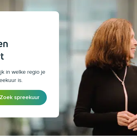
en
t
jk in welke regio je
eekuur is.
Zoek spreekuur