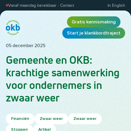
Overslaan en inhoud weergeven
Vanaf maandag bereikbaar
·
Contact
In English
Gratis kennismaking
Start je klankbordtraject
05 december 2025
Gemeente en OKB:
krachtige samenwerking
voor ondernemers in
zwaar weer
Financiën
Zwaar weer
Zwaar weer
Stoppen
Artikel