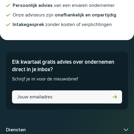
van een ervaren ondernemer
Persoonlijk advies
Onze adviseurs zijn
onafhankelijk en onpartijdig
zonder kosten of verplichtingen
Intakegesprek
Elk kwartaal gratis advies over ondernemen
Dit veld is bedoeld voor validatiedoeleinden en moet niet worden 
direct in je inbox?
Schrijf je in voor de nieuwsbrief
Company
Diensten