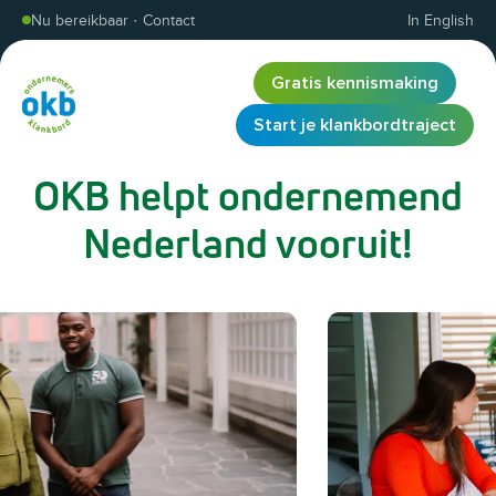
Overslaan en inhoud weergeven
Nu bereikbaar
·
Contact
In English
Gratis kennismaking
Start je klankbordtraject
OKB helpt ondernemend
Nederland vooruit!