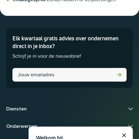
Elk kwartaal gratis advies over ondernemen
Dit veld is bedoeld voor validatiedoeleinden en moet niet worden 
direct in je inbox?
Schrijf je in voor de nieuwsbrief
Phone
Diensten
Onderwerpen
Welkom bij
Sluit