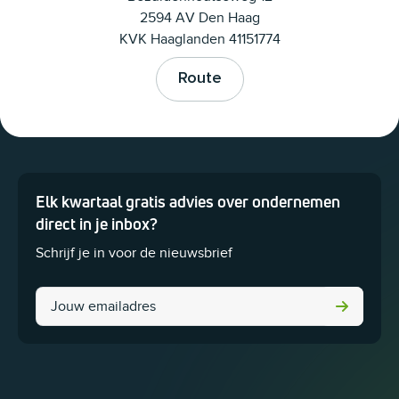
2594 AV Den Haag
KVK Haaglanden 41151774
Route
Elk kwartaal gratis advies over ondernemen
Dit veld is bedoeld voor validatiedoeleinden en moet niet worden 
direct in je inbox?
Schrijf je in voor de nieuwsbrief
Instagram