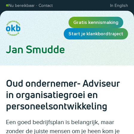
Overslaan en inhoud weergeven
Nu bereikbaar
·
Contact
In English
Gratis kennismaking
Start je klankbordtraject
Jan Smudde
Oud ondernemer- Adviseur
in organisatiegroei en
personeelsontwikkeling
Een goed bedrijfsplan is belangrijk, maar
zonder de juiste mensen om je heen kom je