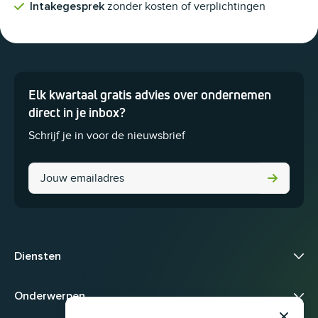
zonder kosten of verplichtingen
Intakegesprek
Elk kwartaal gratis advies over ondernemen
Dit veld is bedoeld voor validatiedoeleinden en moet niet worden 
direct in je inbox?
Schrijf je in voor de nieuwsbrief
Comments
Diensten
Onderwerpen