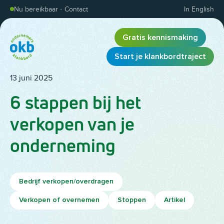
Overslaan en inhoud weergeven
Nu bereikbaar
·
Contact
In English
Gratis kennismaking
Start je klankbordtraject
13 juni 2025
6 stappen bij het
verkopen van je
onderneming
Bedrijf verkopen/overdragen
Verkopen of overnemen
Stoppen
Artikel