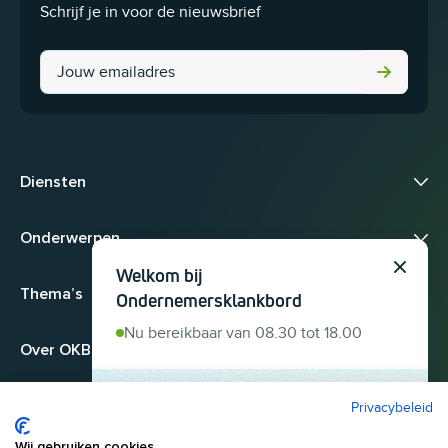
Schrijf je in voor de nieuwsbrief
Phone
Diensten
Onderwerpen
Welkom bij
Sluit
Thema’s
Ondernemersklankbord
Nu bereikbaar van 08.30 tot 18.00
Over OKB
Privacybeleid
Heb je een
ondernemersvraag? Stel 'm
Wij gebruiken cookies