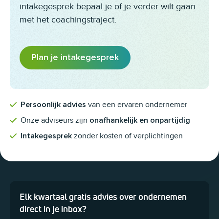
intakegesprek bepaal je of je verder wilt gaan
met het coachingstraject.
Plan je intakegesprek
van een ervaren ondernemer
Persoonlijk advies
Onze adviseurs zijn
onafhankelijk en onpartijdig
zonder kosten of verplichtingen
Intakegesprek
Elk kwartaal gratis advies over ondernemen
Dit veld is bedoeld voor validatiedoeleinden en moet niet worden 
direct in je inbox?