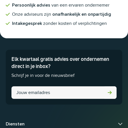
van een ervaren ondernemer
Persoonlijk advies
Onze adviseurs zijn
onafhankelijk en onpartijdig
zonder kosten of verplichtingen
Intakegesprek
Elk kwartaal gratis advies over ondernemen
Dit veld is bedoeld voor validatiedoeleinden en moet niet worden 
direct in je inbox?
Schrijf je in voor de nieuwsbrief
Name
Diensten