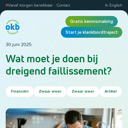
Overslaan en inhoud weergeven
Vanaf morgen bereikbaar
·
Contact
In English
Gratis kennismaking
Start je klankbordtraject
30 juni 2025
Wat moet je doen bij
dreigend faillissement?
Financiën
Zwaar weer
Zwaar weer
Artikel