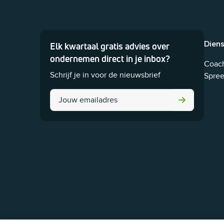
Dien
Elk kwartaal gratis advies over
Dit veld is bedoeld voor validatiedoeleinden en moet ni
ondernemen direct in je inbox?
Coach
Schrijf je in voor de nieuwsbrief
Spree
LinkedIn