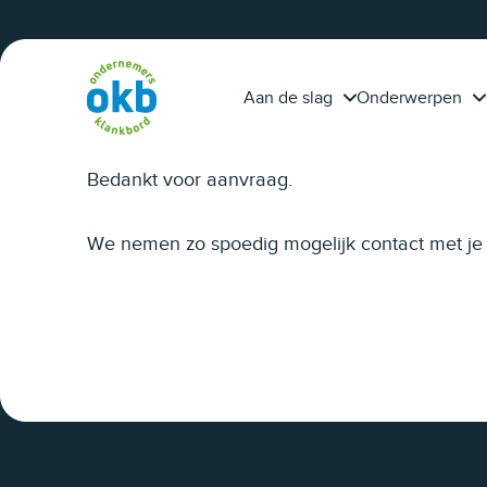
Overslaan en inhoud weergeven
calculeert projecten
tijd?
beter dankzij OKB-
adviseur Piet Fleuren
Aan de slag
Onderwerpen
Bedankt voor aanvraag.
We nemen zo spoedig mogelijk contact met je 