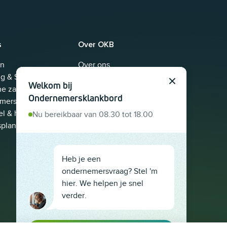
s
Over OKB
ën
Over ons
g & Sales
Nieuws
Welkom bij
Sluit
he zaken voor
Adviseur worden
Ondernemersklankbord
mers
Partners
l & hr
Contact
Nu bereikbaar van 08.30 tot 18.00
splan maken
Klachten
Steden
Heb je een
ondernemersvraag? Stel 'm
hier. We helpen je snel
verder.