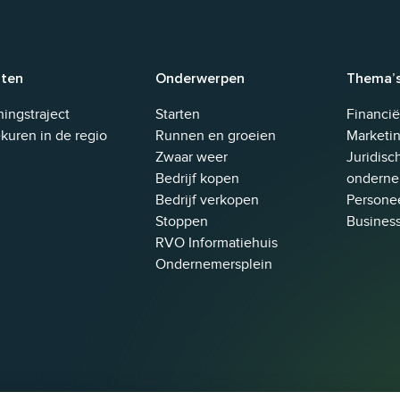
sten
Onderwerpen
Thema’
et worden gewijzigd.
ingstraject
Starten
Financi
kuren in de regio
Runnen en groeien
Marketin
Zwaar weer
Juridisc
Bedrijf kopen
onderne
Bedrijf verkopen
Personee
Stoppen
Busines
RVO Informatiehuis
Ondernemersplein