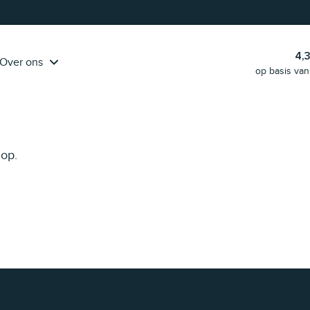
Pak onze handige
klantreis-template erbij
en ga aan de slag!
4,
Over ons
op basis van
op.