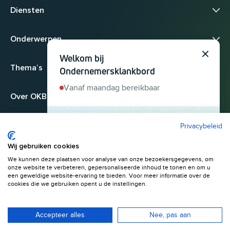
Diensten
Onderwerpen
Welkom bij
Sluit
Thema’s
Ondernemersklankbord
Vanaf maandag bereikbaar
Over OKB
Privacybeleid
Heb je een
ondernemersvraag? Stel 'm
Wij gebruiken cookies
hier. We helpen je snel
We kunnen deze plaatsen voor analyse van onze bezoekersgegevens, om
© 2026
onze website te verbeteren, gepersonaliseerde inhoud te tonen en om u
verder.
Algemene voorwaarden
Privacyverklaring
een geweldige website-ervaring te bieden. Voor meer informatie over de
cookies die we gebruiken opent u de instellingen.
Start gesprek
Menu
Accepteer alles
Nee, pas aan