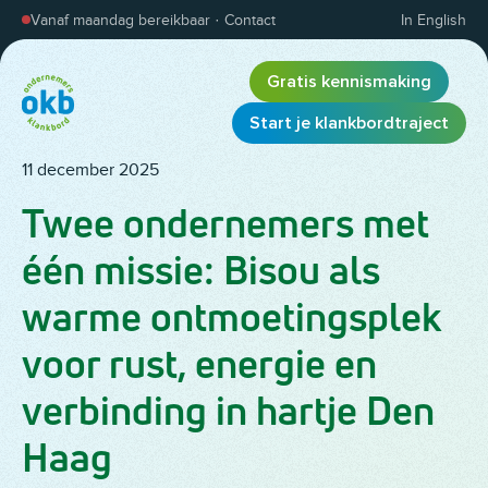
Overslaan en inhoud weergeven
Vanaf maandag bereikbaar
·
Contact
In English
Gratis kennismaking
Start je klankbordtraject
11 december 2025
Twee ondernemers met
één missie: Bisou als
warme ontmoetingsplek
voor rust, energie en
verbinding in hartje Den
Haag