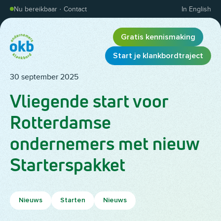
Overslaan en inhoud weergeven
Nu bereikbaar
·
Contact
In English
Gratis kennismaking
Start je klankbordtraject
30 september 2025
Vliegende start voor
Rotterdamse
ondernemers met nieuw
Starterspakket
Nieuws
Starten
Nieuws