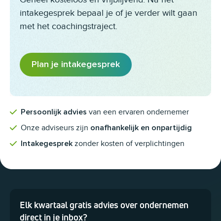
intakegesprek bepaal je of je verder wilt gaan
met het coachingstraject.
Plan je intakegesprek
van een ervaren ondernemer
Persoonlijk advies
Onze adviseurs zijn
onafhankelijk en onpartijdig
zonder kosten of verplichtingen
Intakegesprek
Elk kwartaal gratis advies over ondernemen
Dit veld is bedoeld voor validatiedoeleinden en moet niet worden 
direct in je inbox?