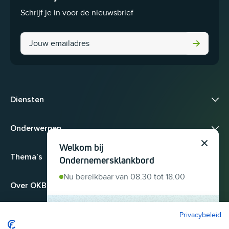
Schrijf je in voor de nieuwsbrief
LinkedIn
Diensten
Onderwerpen
Welkom bij
Sluit
Thema’s
Ondernemersklankbord
Nu bereikbaar van 08.30 tot 18.00
Over OKB
Privacybeleid
Heb je een