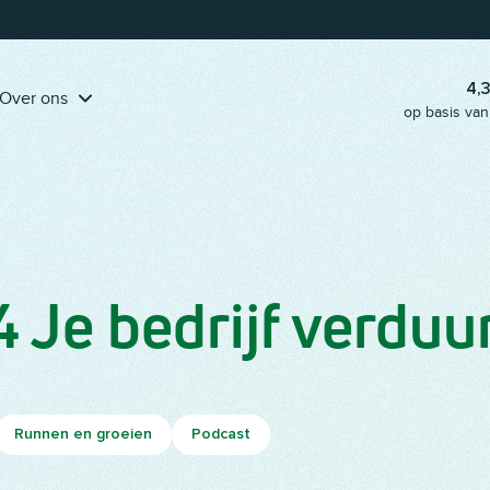
Pak onze handige
klantreis-template erbij
en ga aan de slag!
4,
Over ons
op basis van
 Je bedrijf verdu
Runnen en groeien
Podcast