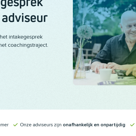
egesprek
 adviseur
 het intakegesprek
het coachingstraject.
emer
Onze adviseurs zijn
onafhankelijk en onpartijdig