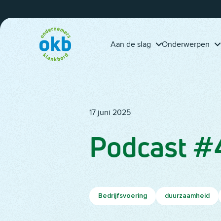
Overslaan en inhoud weergeven
calculeert projecten
tijd?
beter dankzij OKB-
adviseur Piet Fleuren
Aan de slag
Onderwerpen
17 juni 2025
Podcast #4
Bedrijfsvoering
duurzaamheid