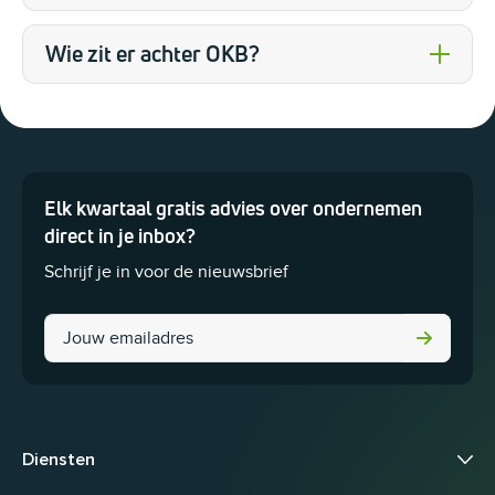
Wie zit er achter OKB?
Elk kwartaal gratis advies over ondernemen
Dit veld is bedoeld voor validatiedoeleinden en moet niet worden 
direct in je inbox?
Schrijf je in voor de nieuwsbrief
URL
Diensten