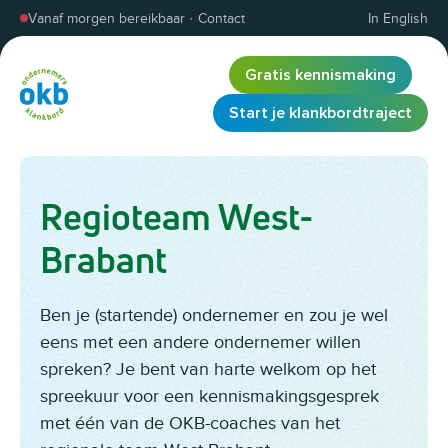
Overslaan en inhoud weergeven
Vanaf morgen bereikbaar
·
Contact
In English
Gratis kennismaking
Start je klankbordtraject
Regioteam West-
Brabant
Ben je (startende) ondernemer en zou je wel
eens met een andere ondernemer willen
spreken? Je bent van harte welkom op het
spreekuur voor een kennismakingsgesprek
met één van de OKB-coaches van het