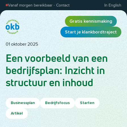
Overslaan en inhoud weergeven
Vanaf morgen bereikbaar
·
Contact
In English
Gratis kennismaking
Start je klankbordtraject
01 oktober 2025
Een voorbeeld van een
bedrijfsplan: Inzicht in
structuur en inhoud
Businessplan
Bedrijfsfocus
Starten
Artikel