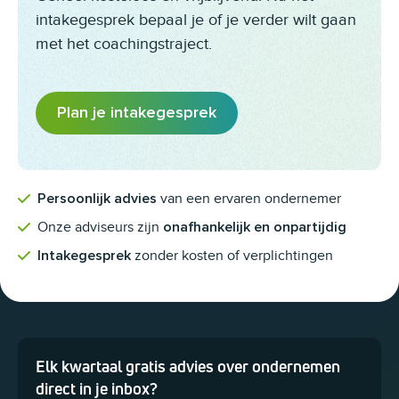
intakegesprek bepaal je of je verder wilt gaan
met het coachingstraject.
Plan je intakegesprek
van een ervaren ondernemer
Persoonlijk advies
Onze adviseurs zijn
onafhankelijk en onpartijdig
zonder kosten of verplichtingen
Intakegesprek
Elk kwartaal gratis advies over ondernemen
Dit veld is bedoeld voor validatiedoeleinden en moet niet worden 
direct in je inbox?