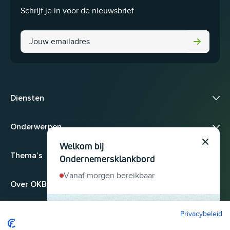
Schrijf je in voor de nieuwsbrief
Instagram
Diensten
Onderwerpen
Welkom bij
Sluit
Thema’s
Ondernemersklankbord
Vanaf morgen bereikbaar
Over OKB
Privacybeleid
Heb je een