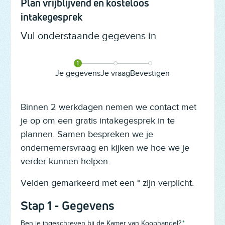
Plan vrijblijvend en kosteloos
intakegesprek
Vul onderstaande gegevens in
1
2
3
Je gegevens
Je vraag
Bevestigen
Instagram
Binnen 2 werkdagen nemen we contact met
je op om een gratis intakegesprek in te
plannen. Samen bespreken we je
Dit veld is bedoeld voor validatiedoeleinden en moet niet worden 
ondernemersvraag en kijken we hoe we je
verder kunnen helpen.
Velden gemarkeerd met een * zijn verplicht.
Stap 1 - Gegevens
Ben je ingeschreven bij de Kamer van Koophandel?
*