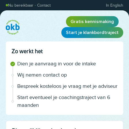
Overslaan en inhoud weergeven
Nu bereikbaar
·
Contact
In English
Gratis kennismaking
Start je klankbordtraject
Zo werkt het
Dien je aanvraag in voor de intake
Wij nemen contact op
Bespreek kosteloos je vraag met je adviseur
Start eventueel je coachingstraject van 6
maanden