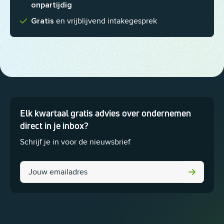
onpartijdig
en vrijblijvend intakegesprek
Gratis
Elk kwartaal gratis advies over ondernemen
Dit veld is bedoeld voor validatiedoeleinden en moet niet worden 
direct in je inbox?
Schrijf je in voor de nieuwsbrief
Facebook