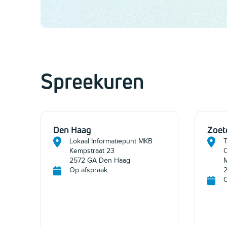
Spreekuren
Den Haag
Zoet
Lokaal Informatiepunt MKB
T
Kempstraat 23
2572 GA Den Haag
M
Op afspraak
2
O