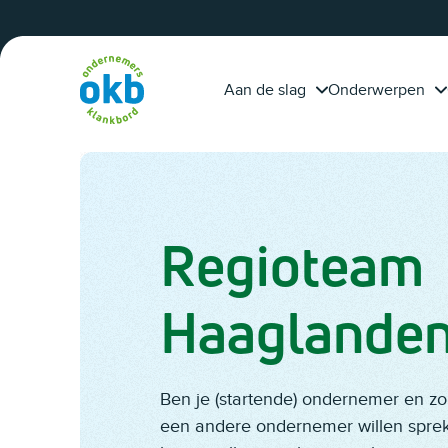
Overslaan en inhoud weergeven
calculeert projecten
tijd?
beter dankzij OKB-
adviseur Piet Fleuren
Aan de slag
Onderwerpen
Regioteam
Haaglande
Ben je (startende) ondernemer en zo
een andere ondernemer willen spre