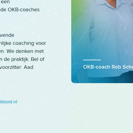
 een
 de OKB-coaches
.
ijvende
lijke coaching voor
en. We denken met
 de praktijk. Bel of
oorzitter: Aad
OKB-coach Rob Sch
kbord.nl