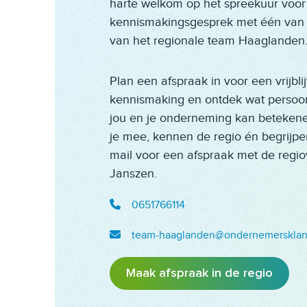
harte welkom op het spreekuur voor
kennismakingsgesprek met één van
van het regionale team Haaglanden
Plan een afspraak in voor een vrijbl
kennismaking en ontdek wat persoon
jou en je onderneming kan beteken
je mee, kennen de regio én begrijpen
mail voor een afspraak met de regiov
Janszen.
0651766114
team-haaglanden@ondernemersklan
Maak afspraak in de regio