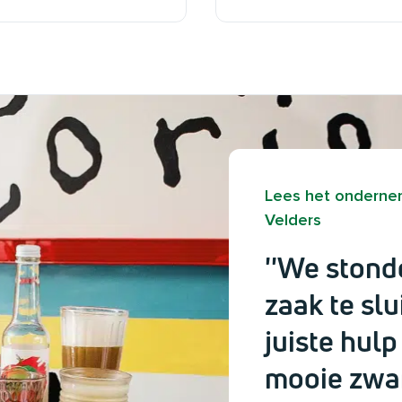
Lees het ondernem
Velders
''We stond
zaak te slu
juiste hulp
mooie zwart