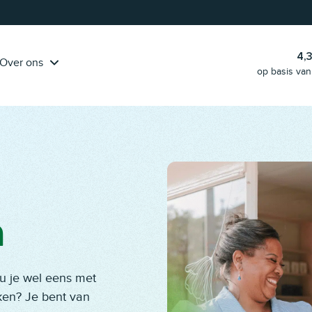
Pak onze handige
klantreis-template erbij
en ga aan de slag!
4,
Over ons
op basis van
n
u je wel eens met
ken? Je bent van