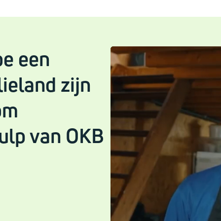
oe een
ieland zijn
om
ulp van OKB