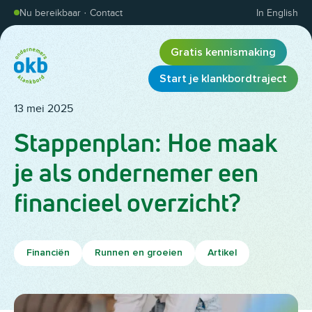
Overslaan en inhoud weergeven
Nu bereikbaar
·
Contact
In English
Gratis kennismaking
Start je klankbordtraject
13 mei 2025
Stappenplan: Hoe maak
je als ondernemer een
financieel overzicht?
Financiën
Runnen en groeien
Artikel