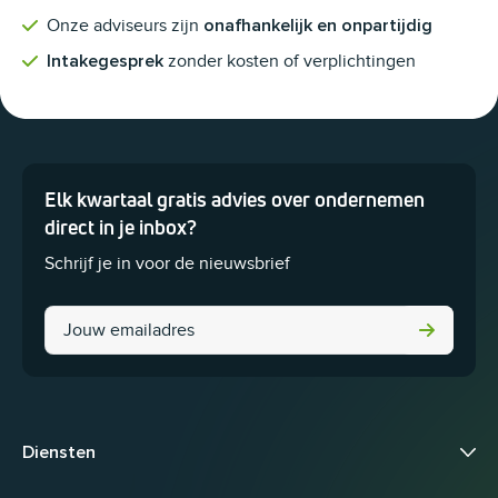
Onze adviseurs zijn
onafhankelijk en onpartijdig
zonder kosten of verplichtingen
Intakegesprek
Elk kwartaal gratis advies over ondernemen
Dit veld is bedoeld voor validatiedoeleinden en moet niet worden 
direct in je inbox?
Schrijf je in voor de nieuwsbrief
X/Twitter
Diensten