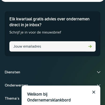
Elk kwartaal gratis advies over ondernemen
Dit veld is bedoeld voor validatiedoeleinden en moet niet worden 
direct in je inbox?
Schrijf je in voor de nieuwsbrief
URL
Diensten
Onderwerpen
Welkom bij
Sluit
Thema’s
Ondernemersklankbord