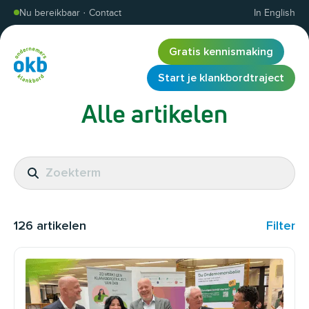
Overslaan en inhoud weergeven
Nu bereikbaar
·
Contact
In English
Gratis kennismaking
Start je klankbordtraject
Alle artikelen
126
artikelen
Filter