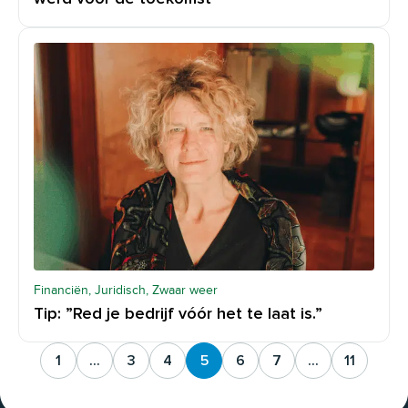
Financiën, Juridisch, Zwaar weer
Tip: ”Red je bedrijf vóór het te laat is.”
1
...
3
4
5
6
7
...
11
(current page)