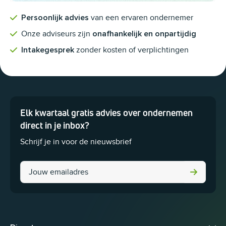
van een ervaren ondernemer
Persoonlijk advies
Onze adviseurs zijn
onafhankelijk en onpartijdig
zonder kosten of verplichtingen
Intakegesprek
Elk kwartaal gratis advies over ondernemen
Dit veld is bedoeld voor validatiedoeleinden en moet niet worden 
direct in je inbox?
Schrijf je in voor de nieuwsbrief
LinkedIn