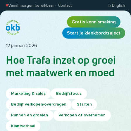
Overslaan en inhoud weergeven
Vanaf morgen bereikbaar
·
Contact
In English
Gratis kennismaking
Start je klankbordtraject
12 januari 2026
Hoe Trafa inzet op groei
met maatwerk en moed
Marketing & sales
Bedrijfsfocus
Bedrijf verkopen/overdragen
Starten
Runnen en groeien
Verkopen of overnemen
Klantverhaal