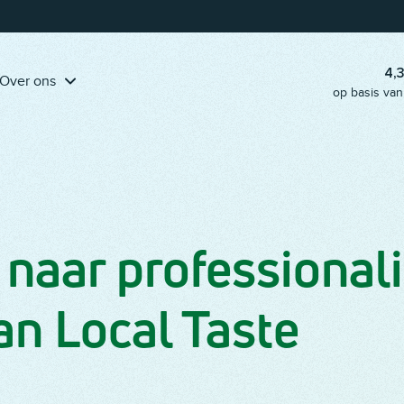
Pak onze handige
klantreis-template erbij
en ga aan de slag!
4,
Over ons
op basis van
 naar professionali
an Local Taste