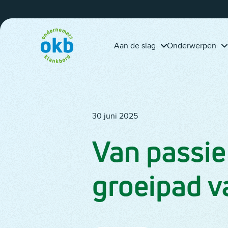
Overslaan en inhoud weergeven
calculeert projecten
tijd?
beter dankzij OKB-
adviseur Piet Fleuren
Aan de slag
Onderwerpen
30 juni 2025
Van passie
groeipad v