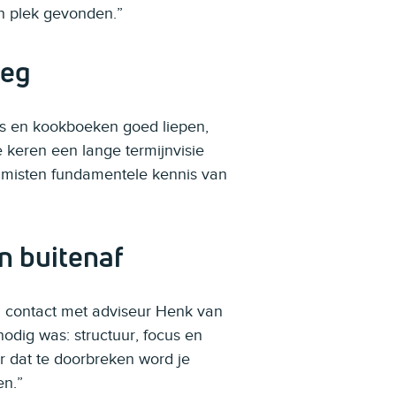
n plek gevonden.”
oeg
s en kookboeken goed liepen,
 keren een lange termijnvisie
e misten fundamentele kennis van
an buitenaf
contact met adviseur Henk van
nodig was: structuur, focus en
or dat te doorbreken word je
en.”