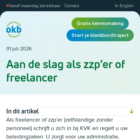
Overslaan en inhoud weergeven
Vanaf maandag bereikbaar
·
Contact
In English
Gratis kennismaking
Start je klankbordtraject
01 juli 2026
Aan de slag als zzp’er of
freelancer
In dit artikel
Als freelancer of zzp’er (zelfstandige zonder
personeel) schrijft u zich in bij KVK en regelt u uw
belastingzaken. U zorgt voor uw administratie,