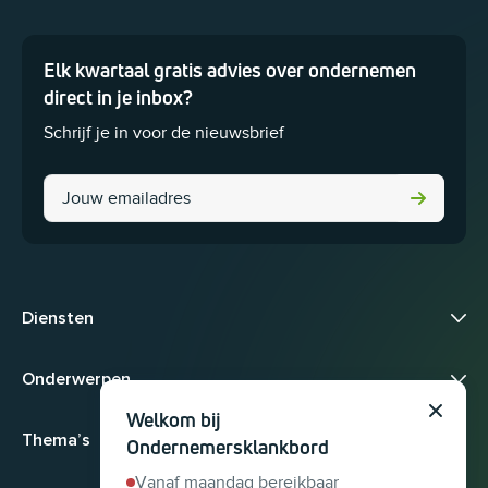
Elk kwartaal gratis advies over ondernemen
Dit veld is bedoeld voor validatiedoeleinden en moet niet worden 
direct in je inbox?
Schrijf je in voor de nieuwsbrief
Instagram
Diensten
Onderwerpen
Welkom bij
Sluit
Thema’s
Ondernemersklankbord
Vanaf maandag bereikbaar