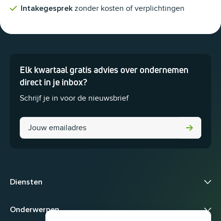
zonder kosten of verplichtingen
Intakegesprek
Elk kwartaal gratis advies over ondernemen
Dit veld is bedoeld voor validatiedoeleinden en moet niet worden 
direct in je inbox?
Schrijf je in voor de nieuwsbrief
X/Twitter
Diensten
Onderwerpen