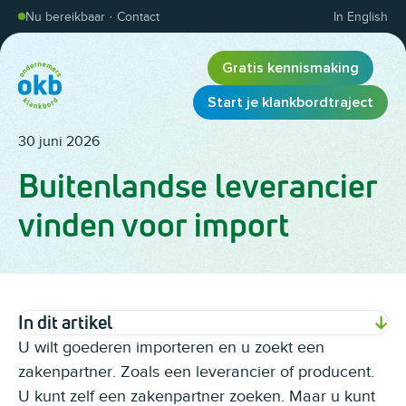
Overslaan en inhoud weergeven
Nu bereikbaar
·
Contact
In English
Gratis kennismaking
Start je klankbordtraject
30 juni 2026
Buitenlandse leverancier
vinden voor import
In dit artikel
U wilt goederen importeren en u zoekt een
zakenpartner. Zoals een leverancier of producent.
U kunt zelf een zakenpartner zoeken. Maar u kunt