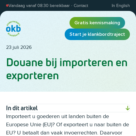
Overslaan en inhoud weergeven
Vandaag vanaf 08:30 bereikbaar
·
Contact
In English
Gratis kennismaking
Start je klankbordtraject
23 juli 2026
Douane bij importeren en
exporteren
In dit artikel
Importeert u goederen uit landen buiten de
Europese Unie (EU)? Of exporteert u naar buiten de
EU? U betaalt dan vaak invoerrechten. Daarvoor