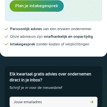
Plan je intakegesprek
van een ervaren ondernemer
Persoonlijk advies
Onze adviseurs zijn
onafhankelijk en onpartijdig
zonder kosten of verplichtingen
Intakegesprek
Elk kwartaal gratis advies over ondernemen
Dit veld is bedoeld voor validatiedoeleinden en moet niet worden 
direct in je inbox?
Schrijf je in voor de nieuwsbrief
Phone