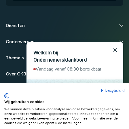
Diensten
Onderwerpen
Welkom bij
Sluit
Thema’s
Ondernemersklankbord
Vandaag vanaf 08:30 bereikbaar
Over OKB
Privacybeleid
Heb je een
ondernemersvraag? Stel 'm
Wij gebruiken cookies
hier. We helpen je snel
We kunnen deze plaatsen voor analyse van onze bezoekersgegevens, om
© 2026
onze website te verbeteren, gepersonaliseerde inhoud te tonen en om u
verder.
Algemene voorwaarden
Privacyverklaring
een geweldige website-ervaring te bieden. Voor meer informatie over de
cookies die we gebruiken opent u de instellingen.