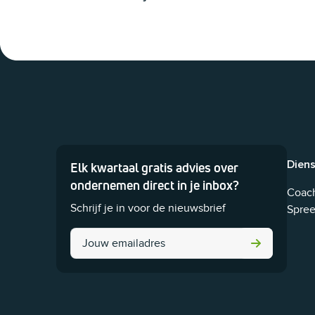
Dien
Elk kwartaal gratis advies over
Dit veld is bedoeld voor validatiedoeleinden en moet ni
ondernemen direct in je inbox?
Coach
Schrijf je in voor de nieuwsbrief
Spree
Name