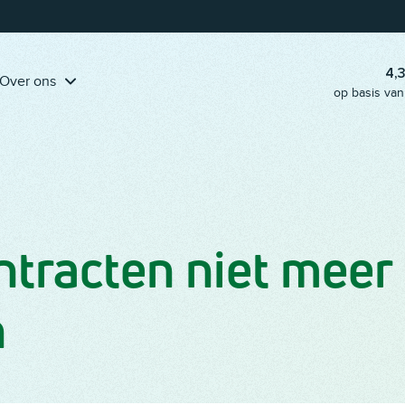
Pak onze handige
klantreis-template erbij
en ga aan de slag!
4,
Over ons
op basis van
tracten niet meer
n