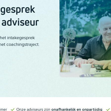
egesprek
 adviseur
 het intakegesprek
het coachingstraject.
emer
Onze adviseurs zijn
onafhankelijk en onpartijdig