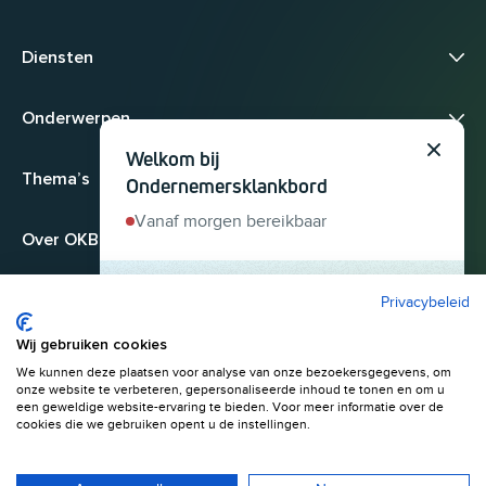
Diensten
Onderwerpen
Welkom bij
Sluit
Thema’s
Ondernemersklankbord
Vanaf morgen bereikbaar
Over OKB
Privacybeleid
Heb je een
ondernemersvraag? Stel 'm
Wij gebruiken cookies
hier. We helpen je snel
We kunnen deze plaatsen voor analyse van onze bezoekersgegevens, om
© 2026
onze website te verbeteren, gepersonaliseerde inhoud te tonen en om u
verder.
Algemene voorwaarden
Privacyverklaring
een geweldige website-ervaring te bieden. Voor meer informatie over de
cookies die we gebruiken opent u de instellingen.
Start gesprek
Menu