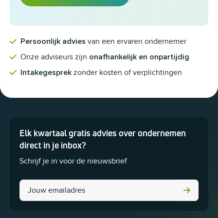
van een ervaren ondernemer
Persoonlijk advies
Onze adviseurs zijn
onafhankelijk en onpartijdig
zonder kosten of verplichtingen
Intakegesprek
Elk kwartaal gratis advies over ondernemen
Dit veld is bedoeld voor validatiedoeleinden en moet niet worden 
direct in je inbox?
Schrijf je in voor de nieuwsbrief
LinkedIn