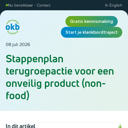
Overslaan en inhoud weergeven
Nu bereikbaar
·
Contact
In English
Gratis kennismaking
Start je klankbordtraject
08 juli 2026
Stappenplan
terugroepactie voor een
onveilig product (non-
food)
In dit artikel