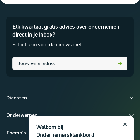
Elk kwartaal gratis advies over ondernemen
Dit veld is bedoeld voor validatiedoeleinden en moet niet worden 
direct in je inbox?
Schrijf je in voor de nieuwsbrief
Email
Diensten
Onderwerpen
Welkom bij
Sluit
Thema’s
Ondernemersklankbord