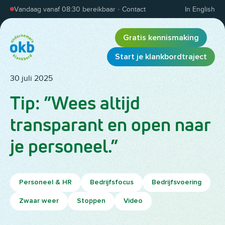
Overslaan en inhoud weergeven
Vandaag vanaf 08:30 bereikbaar
·
Contact
In English
Gratis kennismaking
Start je klankbordtraject
30 juli 2025
Tip: ”Wees altijd
transparant en open naar
je personeel.”
Personeel & HR
Bedrijfsfocus
Bedrijfsvoering
Zwaar weer
Stoppen
Video