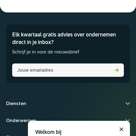
Elk kwartaal gratis advies over ondernemen
Dit veld is bedoeld voor validatiedoeleinden en moet niet worden 
direct in je inbox?
Schrijf je in voor de nieuwsbrief
URL
Diensten
Onderwerpen
Welkom bij
Sluit