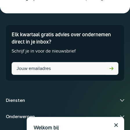
Elk kwartaal gratis advies over ondernemen
Dit veld is bedoeld voor validatiedoeleinden en moet niet worden 
direct in je inbox?
Schrijf je in voor de nieuwsbrief
Company
Diensten
Onderwerpen
Welkom bij
Sluit