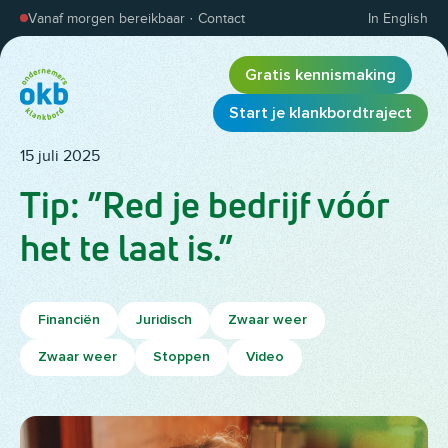
Overslaan en inhoud weergeven
Vanaf morgen bereikbaar
·
Contact
In English
Gratis kennismaking
Start je klankbordtraject
15 juli 2025
Tip: ”Red je bedrijf vóór
het te laat is.”
Financiën
Juridisch
Zwaar weer
Zwaar weer
Stoppen
Video