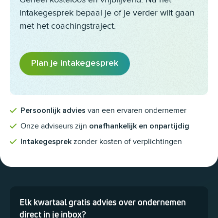
intakegesprek bepaal je of je verder wilt gaan
met het coachingstraject.
Plan je intakegesprek
van een ervaren ondernemer
Persoonlijk advies
Onze adviseurs zijn
onafhankelijk en onpartijdig
zonder kosten of verplichtingen
Intakegesprek
Elk kwartaal gratis advies over ondernemen
Dit veld is bedoeld voor validatiedoeleinden en moet niet worden 
direct in je inbox?