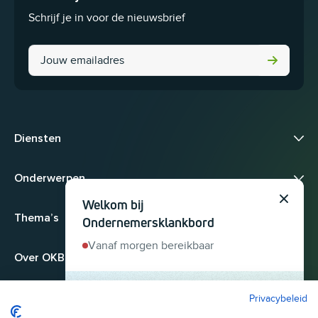
Schrijf je in voor de nieuwsbrief
Phone
Diensten
Onderwerpen
Welkom bij
Sluit
Thema’s
Ondernemersklankbord
Vanaf morgen bereikbaar
Over OKB
Privacybeleid
Heb je een