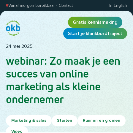
Overslaan en inhoud weergeven
Vanaf morgen bereikbaar
·
Contact
In English
Gratis kennismaking
Start je klankbordtraject
24 mei 2025
webinar: Zo maak je een
succes van online
marketing als kleine
ondernemer
Marketing & sales
Starten
Runnen en groeien
Video